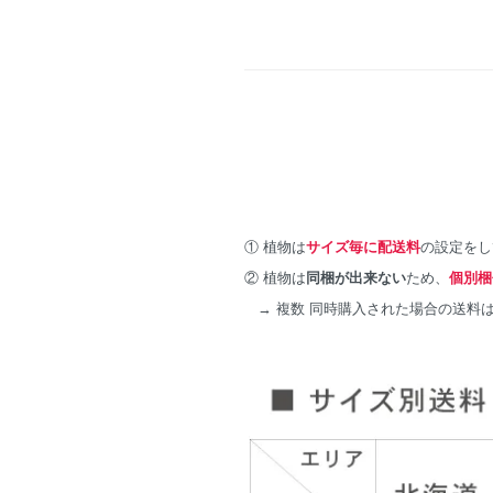
① 植物は
サイズ毎に配送料
の設定をし
② 植物は
同梱が出来ない
ため、
個別梱
→ 複数 同時購入された場合の送料は