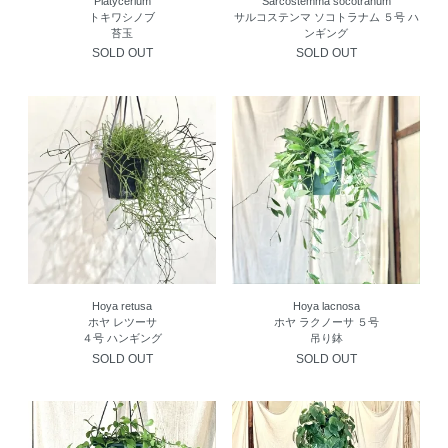
Platycerium
Sarcostemma socotranum
トキワシノブ
サルコステンマ ソコトラナム ５号 ハ
苔玉
ンギング
SOLD OUT
SOLD OUT
Hoya retusa
Hoya lacnosa
ホヤ レツーサ
ホヤ ラクノーサ ５号
４号 ハンギング
吊り鉢
SOLD OUT
SOLD OUT