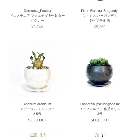
Dorstenia_Foetida
Ficus Elastica ‘Burgundy’
ドルステニア フォエチダ 3号 鉢ダー
フィカス バーガンディ
クグレー
6号 プラ鉢 黒
¥3,740
¥5,280
Adenium arabicum
Euphorbia 'pseudoglobosa'
アデニウム モンスター
ユーフォルビア 稚児キリン
3.5号
3号
SOLD OUT
SOLD OUT