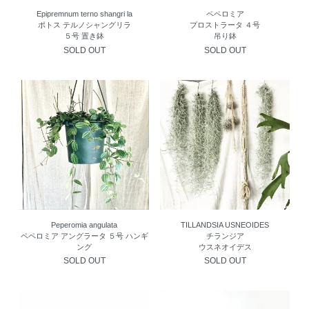
Epipremnum terno shangri la
ペペロミア
ポトス テルノシャングリラ
プロストラータ ４号
５号 置き鉢
吊り鉢
SOLD OUT
SOLD OUT
Peperomia angulata
TILLANDSIA USNEOIDES
ペペロミア アングラータ ５号 ハンギ
チランジア
ング
ウスネオイデス
SOLD OUT
SOLD OUT