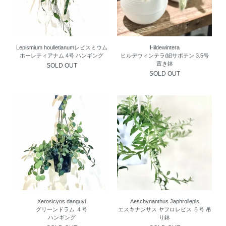
Lepismium houlletianumレピスミウム
Hildewintera
ホーレティアナム 4号 ハンギング
ヒルデウィンテラ/紐サボテン 3.5号
置き鉢
SOLD OUT
SOLD OUT
Xerosicyos danguyi
Aeschynanthus Japhrollepis
グリーンドラム ４号
エスキナンサス ヤフロレピス ５号 吊
ハンギング
り鉢