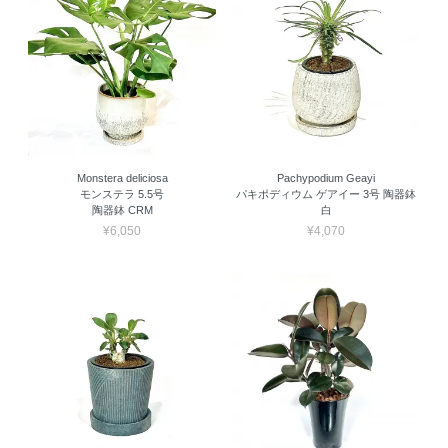
Monstera deliciosa
Pachypodium Geayi
モンステラ 5.5号
パキポディウム ゲアイー 3号 陶器鉢
陶器鉢 CRM
白
¥6,050
¥4,070