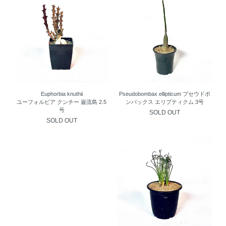
Euphorbia knuthii
Pseudobombax ellipticum プセウドボ
ユーフォルビア クンチー 巌流島 2.5
ンバックス エリプティクム 3号
号
SOLD OUT
SOLD OUT