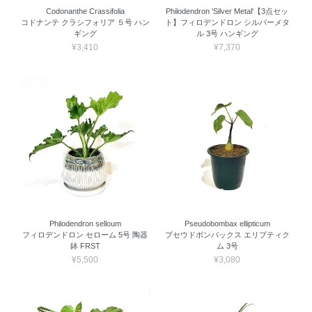
Codonanthe Crassifolia
Philodendron 'Silver Metal'【3点セッ
コドナンテ クラシフォリア ５号 ハン
ト】フィロデンドロン シルバーメタ
ギング
ル 3号 ハンギング
¥3,410
¥7,370
Philodendron selloum
Pseudobombax ellipticum
フィロデンドロン セローム 5号 陶器
プセウドボンバックス エリプティク
鉢 FRST
ム 3号
¥5,500
¥3,080