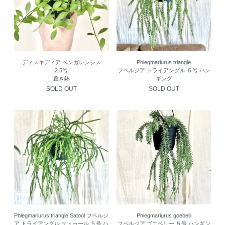
ディスキディア ベンガレンシス
Phlegmariurus triangle
2.5号
フペルジア トライアングル ５号 ハン
置き鉢
ギング
SOLD OUT
SOLD OUT
Phlegmariurus triangle Satool フペルジ
Phlegmariurus goebelii
ア トライアングル サトゥール ５号 ハ
フペルジア ゴエベリー ５号 ハンギン