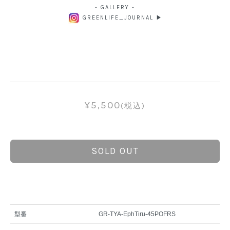
- GALLERY -
GREENLIFE_JOURNAL ▶
¥5,500
(税込)
SOLD OUT
型番
GR-TYA-EphTiru-45POFRS